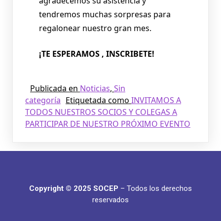
agradecemos su asistencia y
tendremos muchas sorpresas para
regalonear nuestro gran mes.
¡TE ESPERAMOS , INSCRIBETE!
Publicada en
Noticias
,
Sin
categoría
Etiquetada como
INVITAMOS A
TODOS NUESTROS SOCIOS Y COLEGAS A
PARTICIPAR DE NUESTRO PRÓXIMO EVENTO
Copyright © 2025 SOCEP
– Todos los derechos
reservados