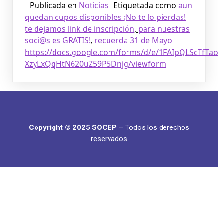
Publicada en
Noticias
Etiquetada como
aun
quedan cupos disponibles ¡No te lo pierdas!
te dejamos link de inscripción
,
para nuestras
soci@s es GRATIS!
,
recuerda 31 de Mayo
https://docs.google.com/forms/d/e/1FAIpQLScTfT
XzyLxQqHtN620uZ59P5Dnjg/viewform
Copyright © 2025 SOCEP
– Todos los derechos
reservados