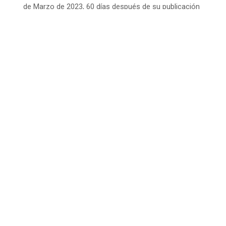
de Marzo de 2023, 60 días después de su publicación
en el Diario Oficial.
Te invitamos a leer el reglamento
NOTICIA ANTERIOR
PRÓXIMA NOTICIA
Te puede interesar
SIN CATEGORÍA